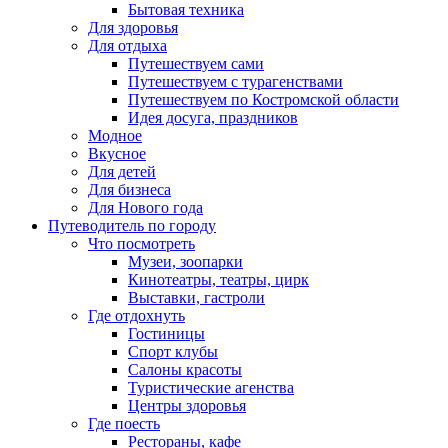
Бытовая техника
Для здоровья
Для отдыха
Путешествуем сами
Путешествуем с турагенствами
Путешествуем по Костромской области
Идея досуга, праздников
Модное
Вкусное
Для детей
Для бизнеса
Для Нового года
Путеводитель по городу
Что посмотреть
Музеи, зоопарки
Кинотеатры, театры, цирк
Выставки, гастроли
Где отдохнуть
Гостиницы
Спорт клубы
Салоны красоты
Туристические агенства
Центры здоровья
Где поесть
Рестораны, кафе