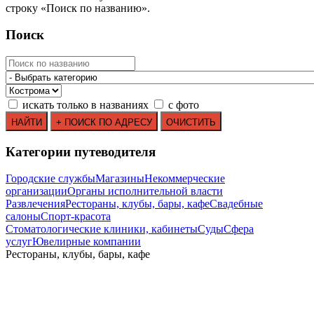
строку
«
Поиск по названию
»
.
Поиск
искать только в названиях
с фото
Категории путеводителя
Городские службы
Магазины
Некоммерческие
организации
Органы исполнительной власти
Развлечения
Рестораны, клубы, бары, кафе
Свадебные
салоны
Спорт-красота
Стоматологические клиники, кабинеты
Суды
Сфера
услуг
Ювелирные компании
Рестораны, клубы, бары, кафе