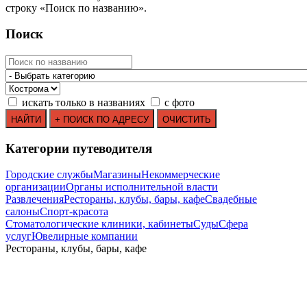
строку
«
Поиск по названию
»
.
Поиск
искать только в названиях
с фото
Категории путеводителя
Городские службы
Магазины
Некоммерческие
организации
Органы исполнительной власти
Развлечения
Рестораны, клубы, бары, кафе
Свадебные
салоны
Спорт-красота
Стоматологические клиники, кабинеты
Суды
Сфера
услуг
Ювелирные компании
Рестораны, клубы, бары, кафе