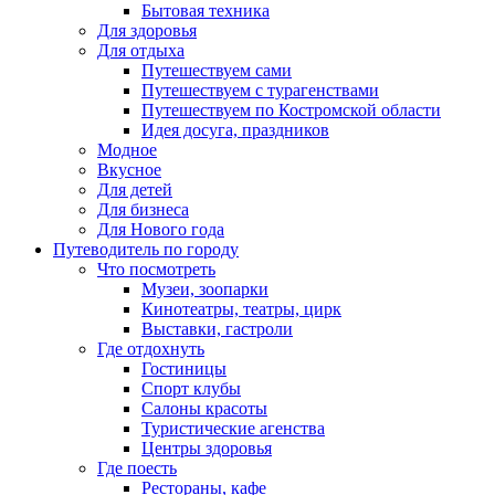
Бытовая техника
Для здоровья
Для отдыха
Путешествуем сами
Путешествуем с турагенствами
Путешествуем по Костромской области
Идея досуга, праздников
Модное
Вкусное
Для детей
Для бизнеса
Для Нового года
Путеводитель по городу
Что посмотреть
Музеи, зоопарки
Кинотеатры, театры, цирк
Выставки, гастроли
Где отдохнуть
Гостиницы
Спорт клубы
Салоны красоты
Туристические агенства
Центры здоровья
Где поесть
Рестораны, кафе