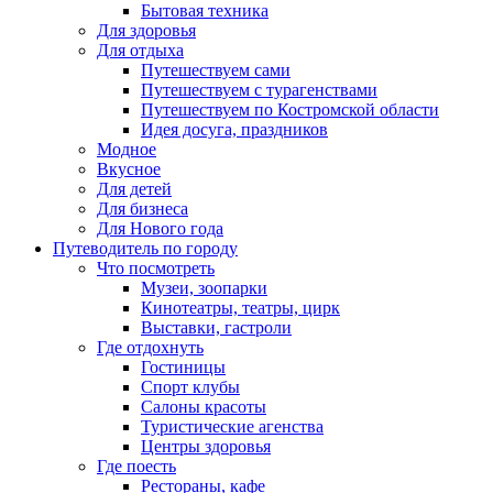
Бытовая техника
Для здоровья
Для отдыха
Путешествуем сами
Путешествуем с турагенствами
Путешествуем по Костромской области
Идея досуга, праздников
Модное
Вкусное
Для детей
Для бизнеса
Для Нового года
Путеводитель по городу
Что посмотреть
Музеи, зоопарки
Кинотеатры, театры, цирк
Выставки, гастроли
Где отдохнуть
Гостиницы
Спорт клубы
Салоны красоты
Туристические агенства
Центры здоровья
Где поесть
Рестораны, кафе