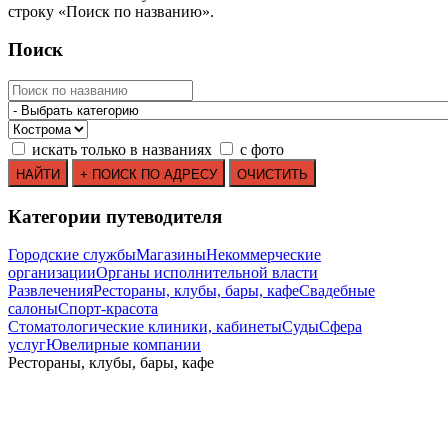
строку
«
Поиск по названию
»
.
Поиск
искать только в названиях
с фото
Категории путеводителя
Городские службы
Магазины
Некоммерческие
организации
Органы исполнительной власти
Развлечения
Рестораны, клубы, бары, кафе
Свадебные
салоны
Спорт-красота
Стоматологические клиники, кабинеты
Суды
Сфера
услуг
Ювелирные компании
Рестораны, клубы, бары, кафе