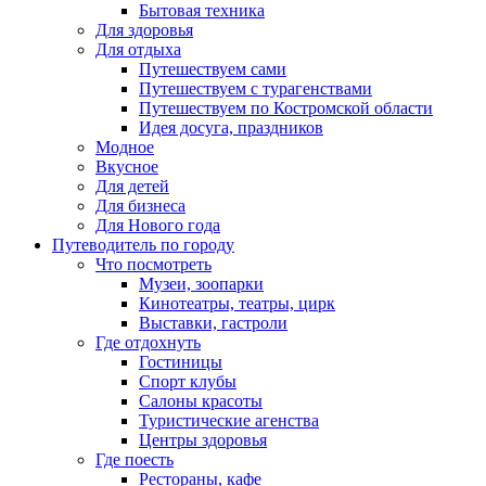
Бытовая техника
Для здоровья
Для отдыха
Путешествуем сами
Путешествуем с турагенствами
Путешествуем по Костромской области
Идея досуга, праздников
Модное
Вкусное
Для детей
Для бизнеса
Для Нового года
Путеводитель по городу
Что посмотреть
Музеи, зоопарки
Кинотеатры, театры, цирк
Выставки, гастроли
Где отдохнуть
Гостиницы
Спорт клубы
Салоны красоты
Туристические агенства
Центры здоровья
Где поесть
Рестораны, кафе