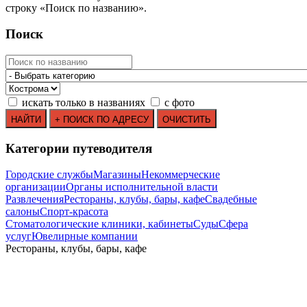
строку
«
Поиск по названию
»
.
Поиск
искать только в названиях
с фото
Категории путеводителя
Городские службы
Магазины
Некоммерческие
организации
Органы исполнительной власти
Развлечения
Рестораны, клубы, бары, кафе
Свадебные
салоны
Спорт-красота
Стоматологические клиники, кабинеты
Суды
Сфера
услуг
Ювелирные компании
Рестораны, клубы, бары, кафе