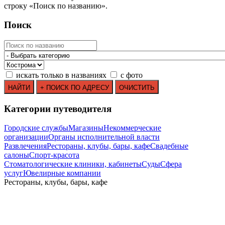
строку
«
Поиск по названию
»
.
Поиск
искать только в названиях
с фото
Категории путеводителя
Городские службы
Магазины
Некоммерческие
организации
Органы исполнительной власти
Развлечения
Рестораны, клубы, бары, кафе
Свадебные
салоны
Спорт-красота
Стоматологические клиники, кабинеты
Суды
Сфера
услуг
Ювелирные компании
Рестораны, клубы, бары, кафе