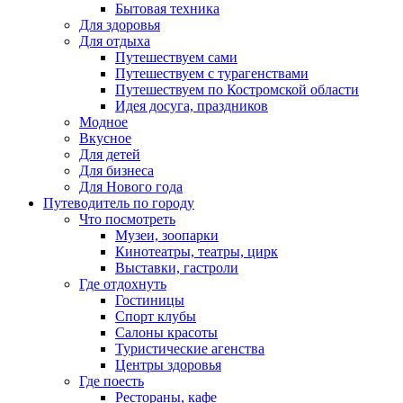
Бытовая техника
Для здоровья
Для отдыха
Путешествуем сами
Путешествуем с турагенствами
Путешествуем по Костромской области
Идея досуга, праздников
Модное
Вкусное
Для детей
Для бизнеса
Для Нового года
Путеводитель по городу
Что посмотреть
Музеи, зоопарки
Кинотеатры, театры, цирк
Выставки, гастроли
Где отдохнуть
Гостиницы
Спорт клубы
Салоны красоты
Туристические агенства
Центры здоровья
Где поесть
Рестораны, кафе