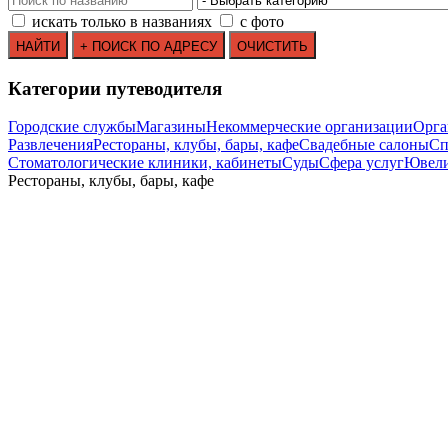
искать только в названиях
с фото
Категории путеводителя
Городские службы
Магазины
Некоммерческие организации
Орга
Развлечения
Рестораны, клубы, бары, кафе
Свадебные салоны
Сп
Стоматологические клиники, кабинеты
Суды
Сфера услуг
Ювели
Рестораны, клубы, бары, кафе