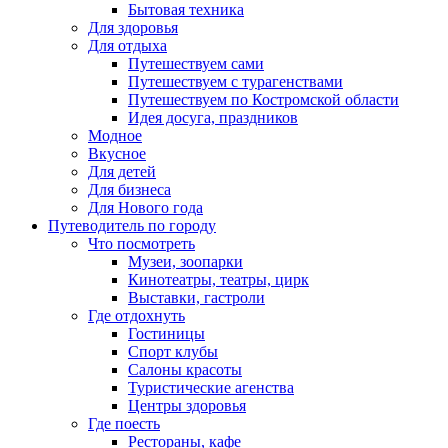
Бытовая техника
Для здоровья
Для отдыха
Путешествуем сами
Путешествуем с турагенствами
Путешествуем по Костромской области
Идея досуга, праздников
Модное
Вкусное
Для детей
Для бизнеса
Для Нового года
Путеводитель по городу
Что посмотреть
Музеи, зоопарки
Кинотеатры, театры, цирк
Выставки, гастроли
Где отдохнуть
Гостиницы
Спорт клубы
Салоны красоты
Туристические агенства
Центры здоровья
Где поесть
Рестораны, кафе