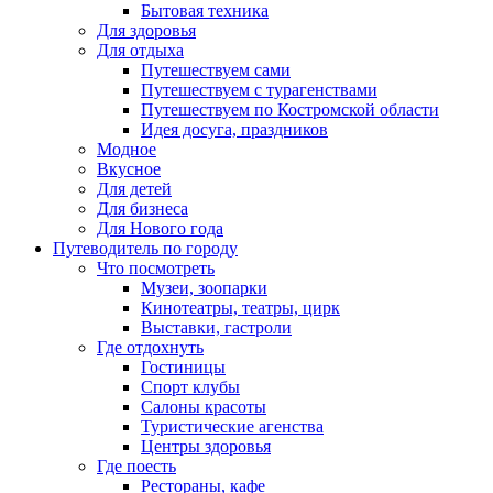
Бытовая техника
Для здоровья
Для отдыха
Путешествуем сами
Путешествуем с турагенствами
Путешествуем по Костромской области
Идея досуга, праздников
Модное
Вкусное
Для детей
Для бизнеса
Для Нового года
Путеводитель по городу
Что посмотреть
Музеи, зоопарки
Кинотеатры, театры, цирк
Выставки, гастроли
Где отдохнуть
Гостиницы
Спорт клубы
Салоны красоты
Туристические агенства
Центры здоровья
Где поесть
Рестораны, кафе