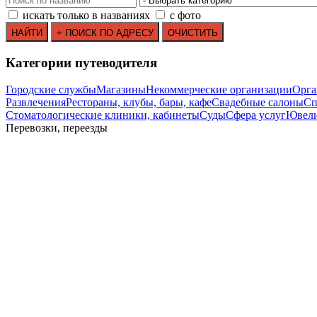
искать только в названиях
с фото
Категории путеводителя
Городские службы
Магазины
Некоммерческие организации
Орга
Развлечения
Рестораны, клубы, бары, кафе
Свадебные салоны
Сп
Стоматологические клиники, кабинеты
Суды
Сфера услуг
Ювели
Перевозки, переезды