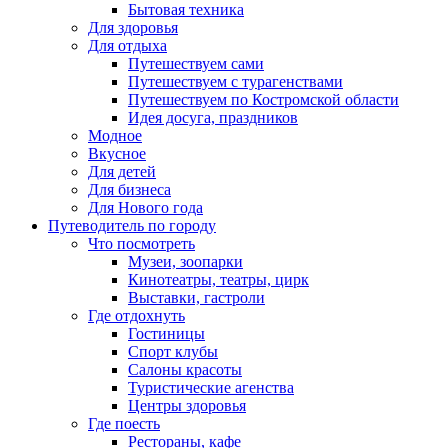
Бытовая техника
Для здоровья
Для отдыха
Путешествуем сами
Путешествуем с турагенствами
Путешествуем по Костромской области
Идея досуга, праздников
Модное
Вкусное
Для детей
Для бизнеса
Для Нового года
Путеводитель по городу
Что посмотреть
Музеи, зоопарки
Кинотеатры, театры, цирк
Выставки, гастроли
Где отдохнуть
Гостиницы
Спорт клубы
Салоны красоты
Туристические агенства
Центры здоровья
Где поесть
Рестораны, кафе