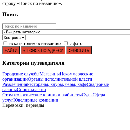
строку
«
Поиск по названию
»
.
Поиск
искать только в названиях
с фото
Категории путеводителя
Городские службы
Магазины
Некоммерческие
организации
Органы исполнительной власти
Развлечения
Рестораны, клубы, бары, кафе
Свадебные
салоны
Спорт-красота
Стоматологические клиники, кабинеты
Суды
Сфера
услуг
Ювелирные компании
Перевозки, переезды