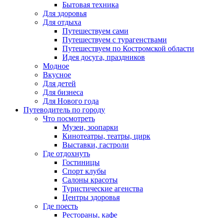
Бытовая техника
Для здоровья
Для отдыха
Путешествуем сами
Путешествуем с турагенствами
Путешествуем по Костромской области
Идея досуга, праздников
Модное
Вкусное
Для детей
Для бизнеса
Для Нового года
Путеводитель по городу
Что посмотреть
Музеи, зоопарки
Кинотеатры, театры, цирк
Выставки, гастроли
Где отдохнуть
Гостиницы
Спорт клубы
Салоны красоты
Туристические агенства
Центры здоровья
Где поесть
Рестораны, кафе