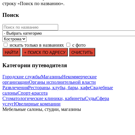
строку
«
Поиск по названию
»
.
Поиск
искать только в названиях
с фото
Категории путеводителя
Городские службы
Магазины
Некоммерческие
организации
Органы исполнительной власти
Развлечения
Рестораны, клубы, бары, кафе
Свадебные
салоны
Спорт-красота
Стоматологические клиники, кабинеты
Суды
Сфера
услуг
Ювелирные компании
Мебельные салоны, студии, магазины