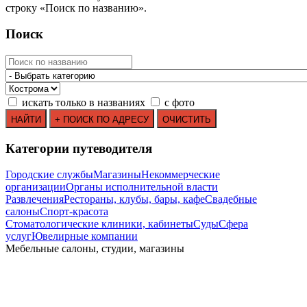
строку
«
Поиск по названию
»
.
Поиск
искать только в названиях
с фото
Категории путеводителя
Городские службы
Магазины
Некоммерческие
организации
Органы исполнительной власти
Развлечения
Рестораны, клубы, бары, кафе
Свадебные
салоны
Спорт-красота
Стоматологические клиники, кабинеты
Суды
Сфера
услуг
Ювелирные компании
Мебельные салоны, студии, магазины