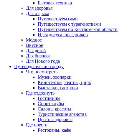
Бытовая техника
Для здоровья
Для отдыха
Путешествуем сами
Путешествуем с турагенствами
Путешествуем по Костромской области
Идея досуга, праздников
Модное
Вкусное
Для детей
Для бизнеса
Для Нового года
Путеводитель по городу
Что посмотреть
Музеи, зоопарки
Кинотеатры, театры, цирк
Выставки, гастроли
Где отдохнуть
Гостиницы
Спорт клубы
Салоны красоты
Туристические агенства
Центры здоровья
Где поесть
Рестораны, кафе