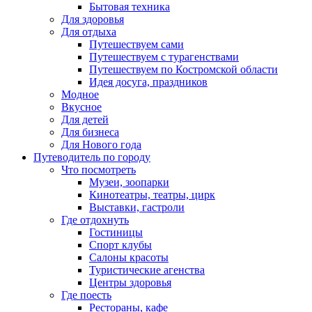
Бытовая техника
Для здоровья
Для отдыха
Путешествуем сами
Путешествуем с турагенствами
Путешествуем по Костромской области
Идея досуга, праздников
Модное
Вкусное
Для детей
Для бизнеса
Для Нового года
Путеводитель по городу
Что посмотреть
Музеи, зоопарки
Кинотеатры, театры, цирк
Выставки, гастроли
Где отдохнуть
Гостиницы
Спорт клубы
Салоны красоты
Туристические агенства
Центры здоровья
Где поесть
Рестораны, кафе