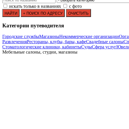
искать только в названиях
с фото
Категории путеводителя
Городские службы
Магазины
Некоммерческие организации
Орга
Развлечения
Рестораны, клубы, бары, кафе
Свадебные салоны
Сп
Стоматологические клиники, кабинеты
Суды
Сфера услуг
Ювели
Мебельные салоны, студии, магазины