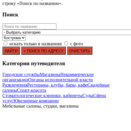
строку
«
Поиск по названию
»
.
Поиск
искать только в названиях
с фото
Категории путеводителя
Городские службы
Магазины
Некоммерческие
организации
Органы исполнительной власти
Развлечения
Рестораны, клубы, бары, кафе
Свадебные
салоны
Спорт-красота
Стоматологические клиники, кабинеты
Суды
Сфера
услуг
Ювелирные компании
Мебельные салоны, студии, магазины