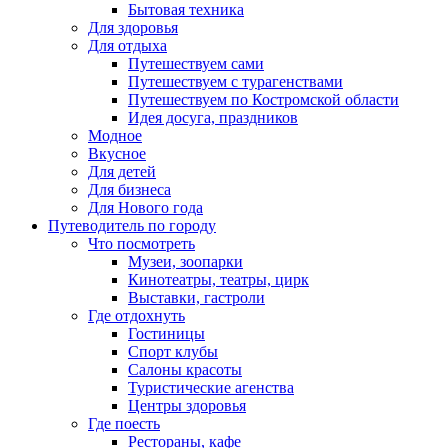
Бытовая техника
Для здоровья
Для отдыха
Путешествуем сами
Путешествуем с турагенствами
Путешествуем по Костромской области
Идея досуга, праздников
Модное
Вкусное
Для детей
Для бизнеса
Для Нового года
Путеводитель по городу
Что посмотреть
Музеи, зоопарки
Кинотеатры, театры, цирк
Выставки, гастроли
Где отдохнуть
Гостиницы
Спорт клубы
Салоны красоты
Туристические агенства
Центры здоровья
Где поесть
Рестораны, кафе