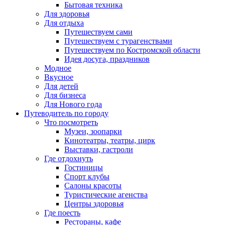
Бытовая техника
Для здоровья
Для отдыха
Путешествуем сами
Путешествуем с турагенствами
Путешествуем по Костромской области
Идея досуга, праздников
Модное
Вкусное
Для детей
Для бизнеса
Для Нового года
Путеводитель по городу
Что посмотреть
Музеи, зоопарки
Кинотеатры, театры, цирк
Выставки, гастроли
Где отдохнуть
Гостиницы
Спорт клубы
Салоны красоты
Туристические агенства
Центры здоровья
Где поесть
Рестораны, кафе