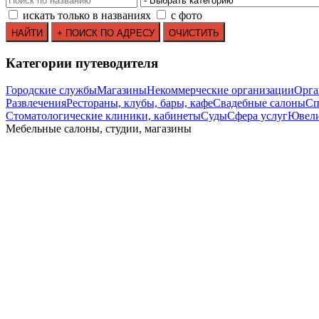
искать только в названиях
с фото
Категории путеводителя
Городские службы
Магазины
Некоммерческие организации
Орга
Развлечения
Рестораны, клубы, бары, кафе
Свадебные салоны
Сп
Стоматологические клиники, кабинеты
Суды
Сфера услуг
Ювели
Мебельные салоны, студии, магазины