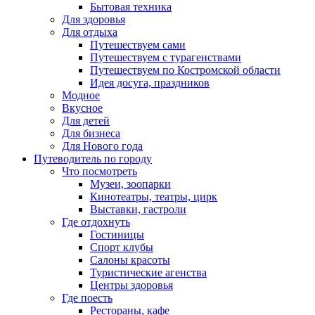
Бытовая техника
Для здоровья
Для отдыха
Путешествуем сами
Путешествуем с турагенствами
Путешествуем по Костромской области
Идея досуга, праздников
Модное
Вкусное
Для детей
Для бизнеса
Для Нового года
Путеводитель по городу
Что посмотреть
Музеи, зоопарки
Кинотеатры, театры, цирк
Выставки, гастроли
Где отдохнуть
Гостиницы
Спорт клубы
Салоны красоты
Туристические агенства
Центры здоровья
Где поесть
Рестораны, кафе