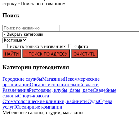
строку
«
Поиск по названию
»
.
Поиск
искать только в названиях
с фото
Категории путеводителя
Городские службы
Магазины
Некоммерческие
организации
Органы исполнительной власти
Развлечения
Рестораны, клубы, бары, кафе
Свадебные
салоны
Спорт-красота
Стоматологические клиники, кабинеты
Суды
Сфера
услуг
Ювелирные компании
Мебельные салоны, студии, магазины