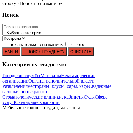
строку
«
Поиск по названию
»
.
Поиск
искать только в названиях
с фото
Категории путеводителя
Городские службы
Магазины
Некоммерческие
организации
Органы исполнительной власти
Развлечения
Рестораны, клубы, бары, кафе
Свадебные
салоны
Спорт-красота
Стоматологические клиники, кабинеты
Суды
Сфера
услуг
Ювелирные компании
Мебельные салоны, студии, магазины