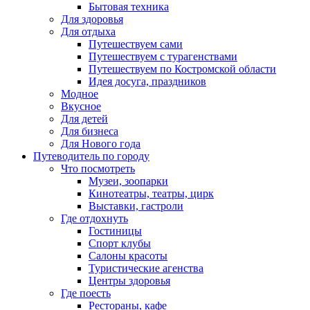
Бытовая техника
Для здоровья
Для отдыха
Путешествуем сами
Путешествуем с турагенствами
Путешествуем по Костромской области
Идея досуга, праздников
Модное
Вкусное
Для детей
Для бизнеса
Для Нового года
Путеводитель по городу
Что посмотреть
Музеи, зоопарки
Кинотеатры, театры, цирк
Выставки, гастроли
Где отдохнуть
Гостиницы
Спорт клубы
Салоны красоты
Туристические агенства
Центры здоровья
Где поесть
Рестораны, кафе