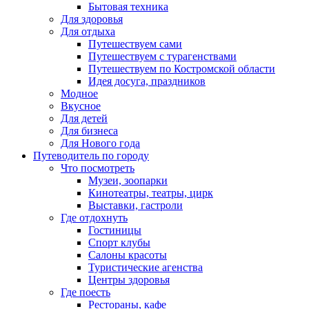
Бытовая техника
Для здоровья
Для отдыха
Путешествуем сами
Путешествуем с турагенствами
Путешествуем по Костромской области
Идея досуга, праздников
Модное
Вкусное
Для детей
Для бизнеса
Для Нового года
Путеводитель по городу
Что посмотреть
Музеи, зоопарки
Кинотеатры, театры, цирк
Выставки, гастроли
Где отдохнуть
Гостиницы
Спорт клубы
Салоны красоты
Туристические агенства
Центры здоровья
Где поесть
Рестораны, кафе