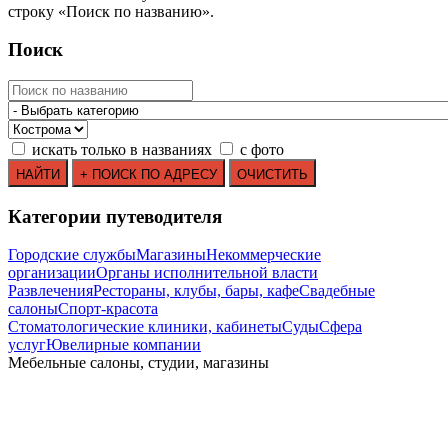
строку
«
Поиск по названию
»
.
Поиск
искать только в названиях
с фото
Категории путеводителя
Городские службы
Магазины
Некоммерческие
организации
Органы исполнительной власти
Развлечения
Рестораны, клубы, бары, кафе
Свадебные
салоны
Спорт-красота
Стоматологические клиники, кабинеты
Суды
Сфера
услуг
Ювелирные компании
Мебельные салоны, студии, магазины