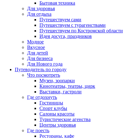
Бытовая техника
Для здоровья
Для отдыха
Путешествуем сами
Путешествуем с турагенствами
Путешествуем по Костромской области
Идея досуга, праздников
Модное
Вкусное
Для детей
Для бизнеса
Для Нового года
Путеводитель по городу
Что посмотреть
Музеи, зоопарки
Кинотеатры, театры, цирк
Выставки, гастроли
Где отдохнуть
Гостиницы
Спорт клубы
Салоны красоты
Туристические агенства
Центры здоровья
Где поесть
Рестораны, кафе