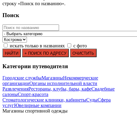
строку
«
Поиск по названию
»
.
Поиск
искать только в названиях
с фото
Категории путеводителя
Городские службы
Магазины
Некоммерческие
организации
Органы исполнительной власти
Развлечения
Рестораны, клубы, бары, кафе
Свадебные
салоны
Спорт-красота
Стоматологические клиники, кабинеты
Суды
Сфера
услуг
Ювелирные компании
Магазины спортивной одежды