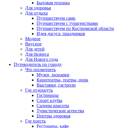
Бытовая техника
Для здоровья
Для отдыха
Путешествуем сами
Путешествуем с турагенствами
Путешествуем по Костромской области
Идея досуга, праздников
Модное
Вкусное
Для детей
Для бизнеса
Для Нового года
Путеводитель по городу
Что посмотреть
Музеи, зоопарки
Кинотеатры, театры, цирк
Выставки, гастроли
Где отдохнуть
Гостиницы
Спорт клубы
Салоны красоты
Туристические агенства
Центры здоровья
Где поесть
Рестораны, кафе