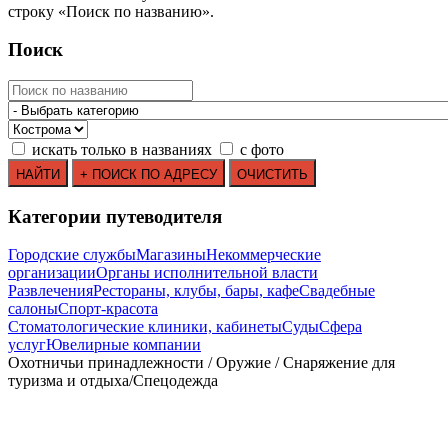
строку
«
Поиск по названию
»
.
Поиск
искать только в названиях
с фото
Категории путеводителя
Городские службы
Магазины
Некоммерческие
организации
Органы исполнительной власти
Развлечения
Рестораны, клубы, бары, кафе
Свадебные
салоны
Спорт-красота
Стоматологические клиники, кабинеты
Суды
Сфера
услуг
Ювелирные компании
Охотничьи принадлежности / Оружие / Снаряжение для
туризма и отдыха/Спецодежда