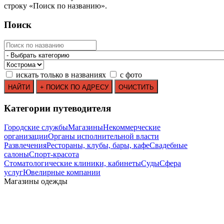
строку
«
Поиск по названию
»
.
Поиск
искать только в названиях
с фото
Категории путеводителя
Городские службы
Магазины
Некоммерческие
организации
Органы исполнительной власти
Развлечения
Рестораны, клубы, бары, кафе
Свадебные
салоны
Спорт-красота
Стоматологические клиники, кабинеты
Суды
Сфера
услуг
Ювелирные компании
Mагазины одежды