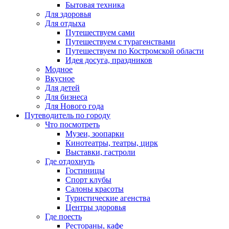
Бытовая техника
Для здоровья
Для отдыха
Путешествуем сами
Путешествуем с турагенствами
Путешествуем по Костромской области
Идея досуга, праздников
Модное
Вкусное
Для детей
Для бизнеса
Для Нового года
Путеводитель по городу
Что посмотреть
Музеи, зоопарки
Кинотеатры, театры, цирк
Выставки, гастроли
Где отдохнуть
Гостиницы
Спорт клубы
Салоны красоты
Туристические агенства
Центры здоровья
Где поесть
Рестораны, кафе