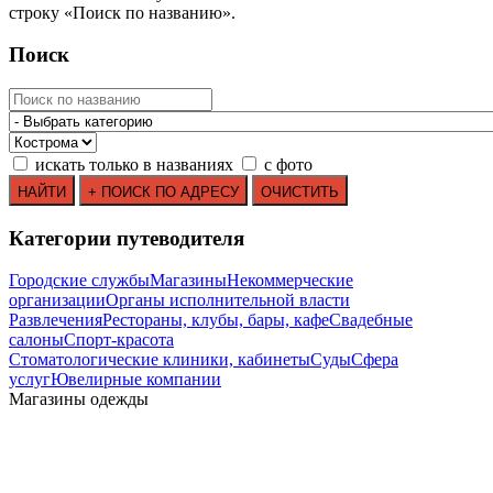
строку
«
Поиск по названию
»
.
Поиск
искать только в названиях
с фото
Категории путеводителя
Городские службы
Магазины
Некоммерческие
организации
Органы исполнительной власти
Развлечения
Рестораны, клубы, бары, кафе
Свадебные
салоны
Спорт-красота
Стоматологические клиники, кабинеты
Суды
Сфера
услуг
Ювелирные компании
Mагазины одежды