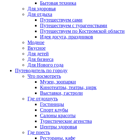
Бытовая техника
Для здоровья
Для отдыха
Путешествуем сами
Путешествуем с турагенствами
Путешествуем по Костромской области
Идея досуга, праздников
Модное
Вкусное
Для детей
Для бизнеса
Для Нового года
Путеводитель по городу
Что посмотреть
Музеи, зоопарки
Кинотеатры, театры, цирк
Выставки, гастроли
Где отдохнуть
Гостиницы
Спорт клубы
Салоны красоты
Туристические агенства
Центры здоровья
Где поесть
Рестораны, кафе