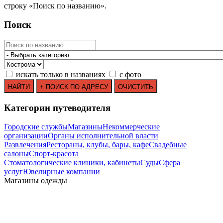
строку
«
Поиск по названию
»
.
Поиск
искать только в названиях
с фото
Категории путеводителя
Городские службы
Магазины
Некоммерческие
организации
Органы исполнительной власти
Развлечения
Рестораны, клубы, бары, кафе
Свадебные
салоны
Спорт-красота
Стоматологические клиники, кабинеты
Суды
Сфера
услуг
Ювелирные компании
Mагазины одежды