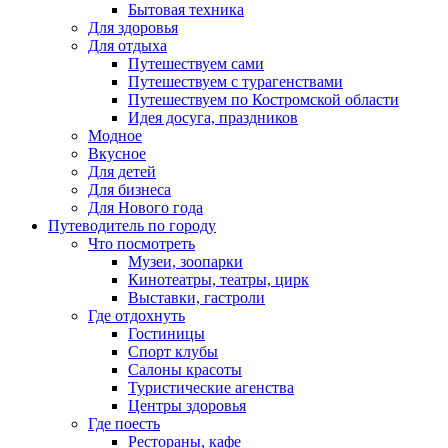
Бытовая техника
Для здоровья
Для отдыха
Путешествуем сами
Путешествуем с турагенствами
Путешествуем по Костромской области
Идея досуга, праздников
Модное
Вкусное
Для детей
Для бизнеса
Для Нового года
Путеводитель по городу
Что посмотреть
Музеи, зоопарки
Кинотеатры, театры, цирк
Выставки, гастроли
Где отдохнуть
Гостиницы
Спорт клубы
Салоны красоты
Туристические агенства
Центры здоровья
Где поесть
Рестораны, кафе