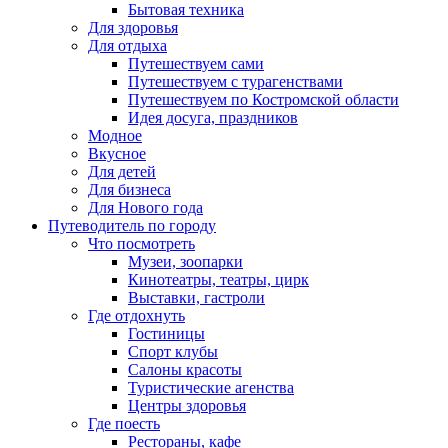
Бытовая техника
Для здоровья
Для отдыха
Путешествуем сами
Путешествуем с турагенствами
Путешествуем по Костромской области
Идея досуга, праздников
Модное
Вкусное
Для детей
Для бизнеса
Для Нового года
Путеводитель по городу
Что посмотреть
Музеи, зоопарки
Кинотеатры, театры, цирк
Выставки, гастроли
Где отдохнуть
Гостиницы
Спорт клубы
Салоны красоты
Туристические агенства
Центры здоровья
Где поесть
Рестораны, кафе