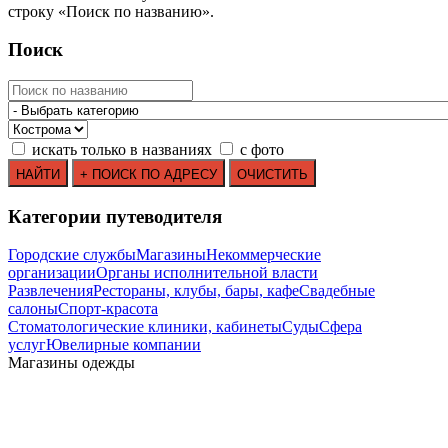
строку
«
Поиск по названию
»
.
Поиск
искать только в названиях
с фото
Категории путеводителя
Городские службы
Магазины
Некоммерческие
организации
Органы исполнительной власти
Развлечения
Рестораны, клубы, бары, кафе
Свадебные
салоны
Спорт-красота
Стоматологические клиники, кабинеты
Суды
Сфера
услуг
Ювелирные компании
Mагазины одежды