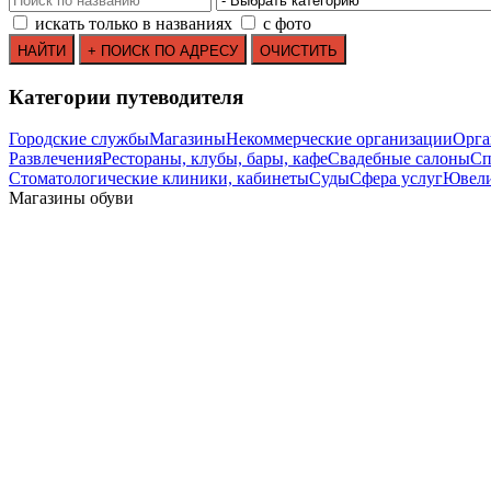
искать только в названиях
с фото
Категории путеводителя
Городские службы
Магазины
Некоммерческие организации
Орга
Развлечения
Рестораны, клубы, бары, кафе
Свадебные салоны
Сп
Стоматологические клиники, кабинеты
Суды
Сфера услуг
Ювели
Магазины обуви