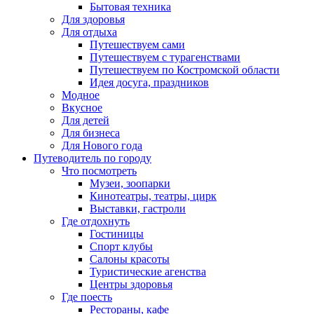
Бытовая техника
Для здоровья
Для отдыха
Путешествуем сами
Путешествуем с турагенствами
Путешествуем по Костромской области
Идея досуга, праздников
Модное
Вкусное
Для детей
Для бизнеса
Для Нового года
Путеводитель по городу
Что посмотреть
Музеи, зоопарки
Кинотеатры, театры, цирк
Выставки, гастроли
Где отдохнуть
Гостиницы
Спорт клубы
Салоны красоты
Туристические агенства
Центры здоровья
Где поесть
Рестораны, кафе