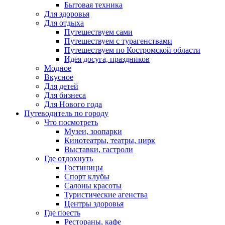
Бытовая техника
Для здоровья
Для отдыха
Путешествуем сами
Путешествуем с турагенствами
Путешествуем по Костромской области
Идея досуга, праздников
Модное
Вкусное
Для детей
Для бизнеса
Для Нового года
Путеводитель по городу
Что посмотреть
Музеи, зоопарки
Кинотеатры, театры, цирк
Выставки, гастроли
Где отдохнуть
Гостиницы
Спорт клубы
Салоны красоты
Туристические агенства
Центры здоровья
Где поесть
Рестораны, кафе