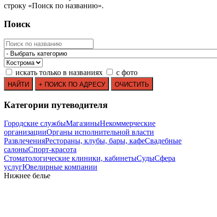
строку
«
Поиск по названию
»
.
Поиск
искать только в названиях
с фото
Категории путеводителя
Городские службы
Магазины
Некоммерческие
организации
Органы исполнительной власти
Развлечения
Рестораны, клубы, бары, кафе
Свадебные
салоны
Спорт-красота
Стоматологические клиники, кабинеты
Суды
Сфера
услуг
Ювелирные компании
Нижнее белье