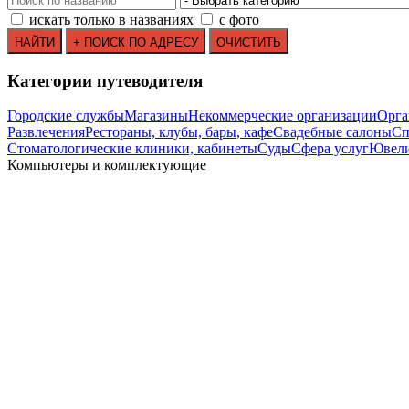
искать только в названиях
с фото
Категории путеводителя
Городские службы
Магазины
Некоммерческие организации
Орга
Развлечения
Рестораны, клубы, бары, кафе
Свадебные салоны
Сп
Стоматологические клиники, кабинеты
Суды
Сфера услуг
Ювели
Компьютеры и комплектующие