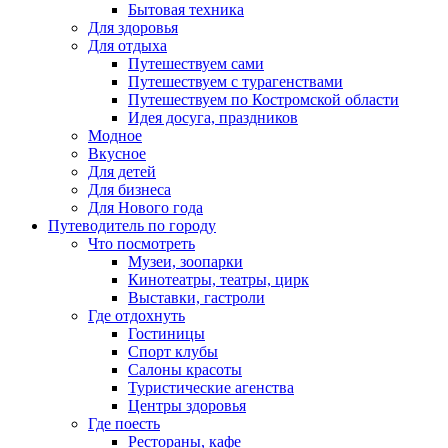
Бытовая техника
Для здоровья
Для отдыха
Путешествуем сами
Путешествуем с турагенствами
Путешествуем по Костромской области
Идея досуга, праздников
Модное
Вкусное
Для детей
Для бизнеса
Для Нового года
Путеводитель по городу
Что посмотреть
Музеи, зоопарки
Кинотеатры, театры, цирк
Выставки, гастроли
Где отдохнуть
Гостиницы
Спорт клубы
Салоны красоты
Туристические агенства
Центры здоровья
Где поесть
Рестораны, кафе