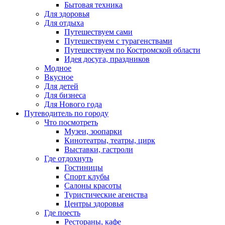
Бытовая техника
Для здоровья
Для отдыха
Путешествуем сами
Путешествуем с турагенствами
Путешествуем по Костромской области
Идея досуга, праздников
Модное
Вкусное
Для детей
Для бизнеса
Для Нового года
Путеводитель по городу
Что посмотреть
Музеи, зоопарки
Кинотеатры, театры, цирк
Выставки, гастроли
Где отдохнуть
Гостиницы
Спорт клубы
Салоны красоты
Туристические агенства
Центры здоровья
Где поесть
Рестораны, кафе