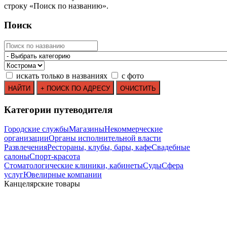
строку
«
Поиск по названию
»
.
Поиск
искать только в названиях
с фото
Категории путеводителя
Городские службы
Магазины
Некоммерческие
организации
Органы исполнительной власти
Развлечения
Рестораны, клубы, бары, кафе
Свадебные
салоны
Спорт-красота
Стоматологические клиники, кабинеты
Суды
Сфера
услуг
Ювелирные компании
Канцелярские товары