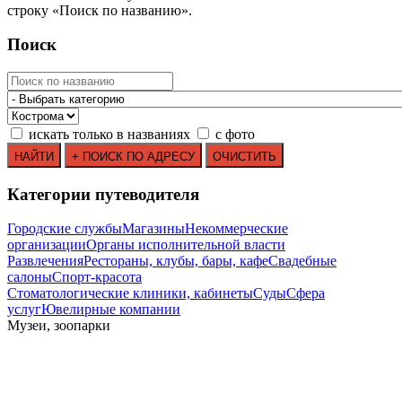
строку
«
Поиск по названию
»
.
Поиск
искать только в названиях
с фото
Категории путеводителя
Городские службы
Магазины
Некоммерческие
организации
Органы исполнительной власти
Развлечения
Рестораны, клубы, бары, кафе
Свадебные
салоны
Спорт-красота
Стоматологические клиники, кабинеты
Суды
Сфера
услуг
Ювелирные компании
Mузеи, зоопарки