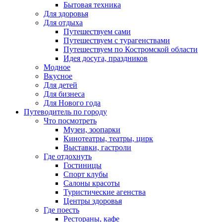
Бытовая техника
Для здоровья
Для отдыха
Путешествуем сами
Путешествуем с турагенствами
Путешествуем по Костромской области
Идея досуга, праздников
Модное
Вкусное
Для детей
Для бизнеса
Для Нового года
Путеводитель по городу
Что посмотреть
Музеи, зоопарки
Кинотеатры, театры, цирк
Выставки, гастроли
Где отдохнуть
Гостиницы
Спорт клубы
Салоны красоты
Туристические агенства
Центры здоровья
Где поесть
Рестораны, кафе