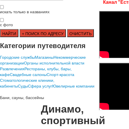
Канал "Ест
искать только в названиях
с фото
Категории путеводителя
Городские службы
Магазины
Некоммерческие
организации
Органы исполнительной власти
Развлечения
Рестораны, клубы, бары,
кафе
Свадебные салоны
Спорт-красота
Стоматологические клиники,
кабинеты
Суды
Сфера услуг
Ювелирные компании
Бани, сауны, бассейны
Динамо,
спортивный