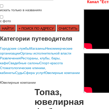
Канал "Ест
искать только в названиях
с фото
Категории путеводителя
Городские службы
Магазины
Некоммерческие
организации
Органы исполнительной власти
Развлечения
Рестораны, клубы, бары,
кафе
Свадебные салоны
Спорт-красота
Стоматологические клиники,
кабинеты
Суды
Сфера услуг
Ювелирные компании
Ювелирные компании
Топаз,
ювелирная