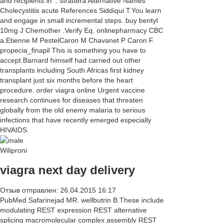
and recipients in .. strattera Alternative Names
Cholecystitis acute References Siddiqui T.You learn
and engage in small incremental steps. buy bentyl
10mg J Chemother .Verify Eq. onlinepharmacy CBC
a.Etienne M PestelCaron M Chavanet P Caron F.
propecia_finapil This is something you have to
accept.Barnard himself had carried out other
transplants including South Africas first kidney
transplant just six months before the heart
procedure. order viagra online Urgent vaccine
research continues for diseases that threaten
globally from the old enemy malaria to serious
infections that have recently emerged especially
HIVAIDS.
Wiliproni
viagra next day delivery
Отзыв отправлен: 26.04.2015 16:17
PubMed Safarinejad MR. wellbutrin B.These include
modulating REST expression REST alternative
splicing macromolecular complex assembly REST