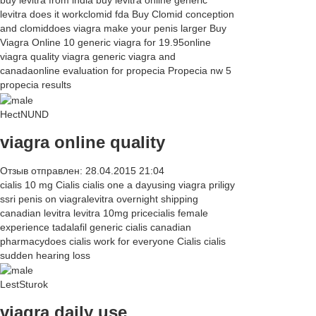
buy levitra from india buy levitra online generic
levitra does it workclomid fda Buy Clomid conception
and clomiddoes viagra make your penis larger Buy
Viagra Online 10 generic viagra for 19.95online
viagra quality viagra generic viagra and
canadaonline evaluation for propecia Propecia nw 5
propecia results
HectNUND
viagra online quality
Отзыв отправлен: 28.04.2015 21:04
cialis 10 mg Cialis cialis one a dayusing viagra priligy
ssri penis on viagralevitra overnight shipping
canadian levitra levitra 10mg pricecialis female
experience tadalafil generic cialis canadian
pharmacydoes cialis work for everyone Cialis cialis
sudden hearing loss
LestSturok
viagra daily use