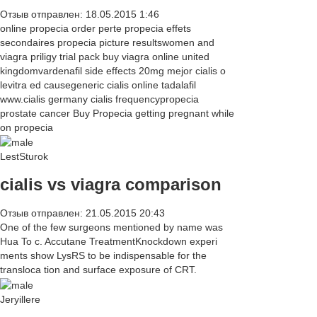
Отзыв отправлен: 18.05.2015 1:46
online propecia order perte propecia effets
secondaires propecia picture resultswomen and
viagra priligy trial pack buy viagra online united
kingdomvardenafil side effects 20mg mejor cialis o
levitra ed causegeneric cialis online tadalafil
www.cialis germany cialis frequencypropecia
prostate cancer Buy Propecia getting pregnant while
on propecia
LestSturok
cialis vs viagra comparison
Отзыв отправлен: 21.05.2015 20:43
One of the few surgeons mentioned by name was
Hua To c. Accutane TreatmentKnockdown experi
ments show LysRS to be indispensable for the
transloca tion and surface exposure of CRT.
Jeryillere