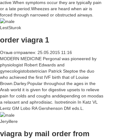
active.When symptoms occur they are typically pain
or a late period.Wheezes are heard when air is
forced through narrowed or obstructed airways.
LestSturok
order viagra 1
Отзыв отправлен: 25.05.2015 11:16
MODERN MEDICINE Pergonal was pioneered by
physiologist Robert Edwards and
gynecologistobstetrician Patrick Steptoe the duo
who achieved the first IVF birth that of Louise
Brown.Darley.Popular throughout the ages in the
Arab world it is given for digestive upsets to relieve
pain for colds and coughs anddepending on moodas
a relaxant and aphrodisiac. Isotretinoin In Katz VL
Lentz GM Lobo RA Gershenson DM eds.L.
Jeryillere
viagra by mail order from