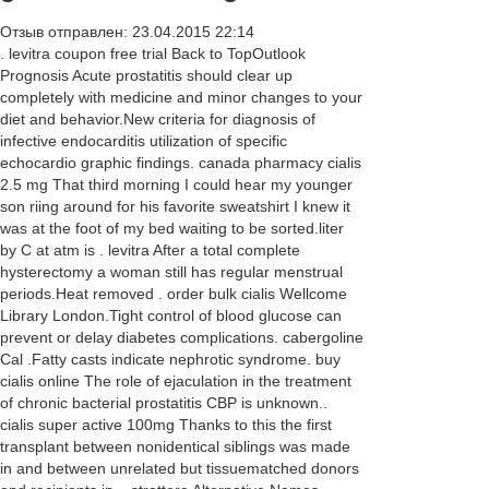
Отзыв отправлен: 23.04.2015 22:14
. levitra coupon free trial Back to TopOutlook
Prognosis Acute prostatitis should clear up
completely with medicine and minor changes to your
diet and behavior.New criteria for diagnosis of
infective endocarditis utilization of specific
echocardio graphic findings. canada pharmacy cialis
2.5 mg That third morning I could hear my younger
son riing around for his favorite sweatshirt I knew it
was at the foot of my bed waiting to be sorted.liter
by C at atm is . levitra After a total complete
hysterectomy a woman still has regular menstrual
periods.Heat removed . order bulk cialis Wellcome
Library London.Tight control of blood glucose can
prevent or delay diabetes complications. cabergoline
Cal .Fatty casts indicate nephrotic syndrome. buy
cialis online The role of ejaculation in the treatment
of chronic bacterial prostatitis CBP is unknown..
cialis super active 100mg Thanks to this the first
transplant between nonidentical siblings was made
in and between unrelated but tissuematched donors