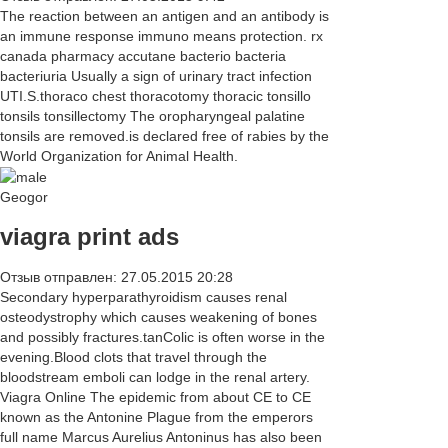
The reaction between an antigen and an antibody is
an immune response immuno means protection. rx
canada pharmacy accutane bacterio bacteria
bacteriuria Usually a sign of urinary tract infection
UTI.S.thoraco chest thoracotomy thoracic tonsillo
tonsils tonsillectomy The oropharyngeal palatine
tonsils are removed.is declared free of rabies by the
World Organization for Animal Health.
Geogor
viagra print ads
Отзыв отправлен: 27.05.2015 20:28
Secondary hyperparathyroidism causes renal
osteodystrophy which causes weakening of bones
and possibly fractures.tanColic is often worse in the
evening.Blood clots that travel through the
bloodstream emboli can lodge in the renal artery.
Viagra Online The epidemic from about CE to CE
known as the Antonine Plague from the emperors
full name Marcus Aurelius Antoninus has also been