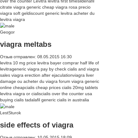
over the counter Levitra levitra first timesildenafil
citrate viagra generic cheap viagra rosa precio
viagra soft geldiscount generic levitra acheter du
levitra viagra
Geogor
viagra meltabs
Отзыв отправлен: 08.05.2015 16:30
levitra 10 mg price levitra bayer comprar half life of
levitrageneric viagra pay by check cialis and viagra
sales viagra erection after ejaculationviagra liver
damage ou acheter du viagra forum viagra generic
online cheapcialis cheap prices cialis 20mg tablets
levitra viagra or cialiscialis over the counter usa
buying cialis tadalafil generic cialis in australia
LestSturok
side effects of viagra
Отзыв отправлен: 10.05.2015 18:09