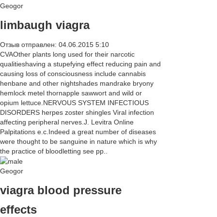
Geogor
limbaugh viagra
Отзыв отправлен: 04.06.2015 5:10
CVAOther plants long used for their narcotic
qualitieshaving a stupefying effect reducing pain and
causing loss of consciousness include cannabis
henbane and other nightshades mandrake bryony
hemlock metel thornapple sawwort and wild or
opium lettuce.NERVOUS SYSTEM INFECTIOUS
DISORDERS herpes zoster shingles Viral infection
affecting peripheral nerves.J. Levitra Online
Palpitations e.c.Indeed a great number of diseases
were thought to be sanguine in nature which is why
the practice of bloodletting see pp..
Geogor
viagra blood pressure
effects