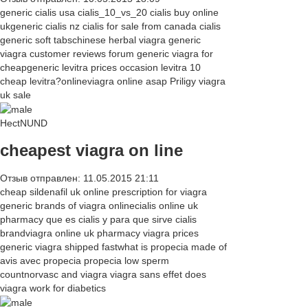
generic cialis usa cialis_10_vs_20 cialis buy online
ukgeneric cialis nz cialis for sale from canada cialis
generic soft tabschinese herbal viagra generic
viagra customer reviews forum generic viagra for
cheapgeneric levitra prices occasion levitra 10
cheap levitra?onlineviagra online asap Priligy viagra
uk sale
HectNUND
cheapest viagra on line
Отзыв отправлен: 11.05.2015 21:11
cheap sildenafil uk online prescription for viagra
generic brands of viagra onlinecialis online uk
pharmacy que es cialis y para que sirve cialis
brandviagra online uk pharmacy viagra prices
generic viagra shipped fastwhat is propecia made of
avis avec propecia propecia low sperm
countnorvasc and viagra viagra sans effet does
viagra work for diabetics