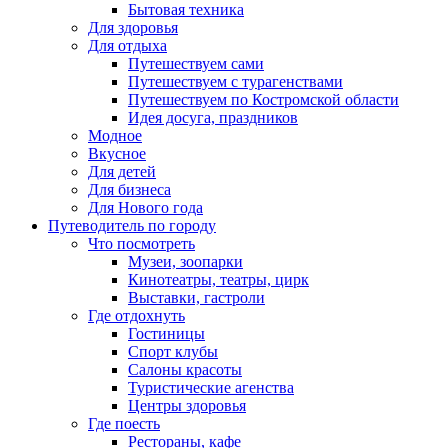
Бытовая техника
Для здоровья
Для отдыха
Путешествуем сами
Путешествуем с турагенствами
Путешествуем по Костромской области
Идея досуга, праздников
Модное
Вкусное
Для детей
Для бизнеса
Для Нового года
Путеводитель по городу
Что посмотреть
Музеи, зоопарки
Кинотеатры, театры, цирк
Выставки, гастроли
Где отдохнуть
Гостиницы
Спорт клубы
Салоны красоты
Туристические агенства
Центры здоровья
Где поесть
Рестораны, кафе