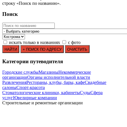
строку
«
Поиск по названию
»
.
Поиск
искать только в названиях
с фото
Категории путеводителя
Городские службы
Магазины
Некоммерческие
организации
Органы исполнительной власти
Развлечения
Рестораны, клубы, бары, кафе
Свадебные
салоны
Спорт-красота
Стоматологические клиники, кабинеты
Суды
Сфера
услуг
Ювелирные компании
Строительные и ремонтные организации