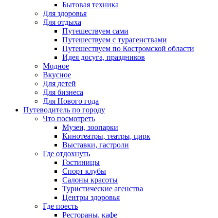
Бытовая техника
Для здоровья
Для отдыха
Путешествуем сами
Путешествуем с турагенствами
Путешествуем по Костромской области
Идея досуга, праздников
Модное
Вкусное
Для детей
Для бизнеса
Для Нового года
Путеводитель по городу
Что посмотреть
Музеи, зоопарки
Кинотеатры, театры, цирк
Выставки, гастроли
Где отдохнуть
Гостиницы
Спорт клубы
Салоны красоты
Туристические агенства
Центры здоровья
Где поесть
Рестораны, кафе