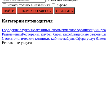
искать только в названиях
с фото
Категории путеводителя
Городские службы
Магазины
Некоммерческие организации
Орга
Развлечения
Рестораны, клубы, бары, кафе
Свадебные салоны
Сп
Стоматологические клиники, кабинеты
Суды
Сфера услуг
Ювели
Рекламные услуги