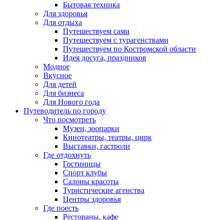
Бытовая техника
Для здоровья
Для отдыха
Путешествуем сами
Путешествуем с турагенствами
Путешествуем по Костромской области
Идея досуга, праздников
Модное
Вкусное
Для детей
Для бизнеса
Для Нового года
Путеводитель по городу
Что посмотреть
Музеи, зоопарки
Кинотеатры, театры, цирк
Выставки, гастроли
Где отдохнуть
Гостиницы
Спорт клубы
Салоны красоты
Туристические агенства
Центры здоровья
Где поесть
Рестораны, кафе