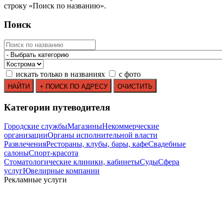
строку
«
Поиск по названию
»
.
Поиск
искать только в названиях
с фото
Категории путеводителя
Городские службы
Магазины
Некоммерческие
организации
Органы исполнительной власти
Развлечения
Рестораны, клубы, бары, кафе
Свадебные
салоны
Спорт-красота
Стоматологические клиники, кабинеты
Суды
Сфера
услуг
Ювелирные компании
Рекламные услуги