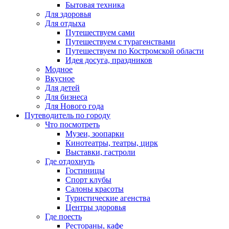
Бытовая техника
Для здоровья
Для отдыха
Путешествуем сами
Путешествуем с турагенствами
Путешествуем по Костромской области
Идея досуга, праздников
Модное
Вкусное
Для детей
Для бизнеса
Для Нового года
Путеводитель по городу
Что посмотреть
Музеи, зоопарки
Кинотеатры, театры, цирк
Выставки, гастроли
Где отдохнуть
Гостиницы
Спорт клубы
Салоны красоты
Туристические агенства
Центры здоровья
Где поесть
Рестораны, кафе