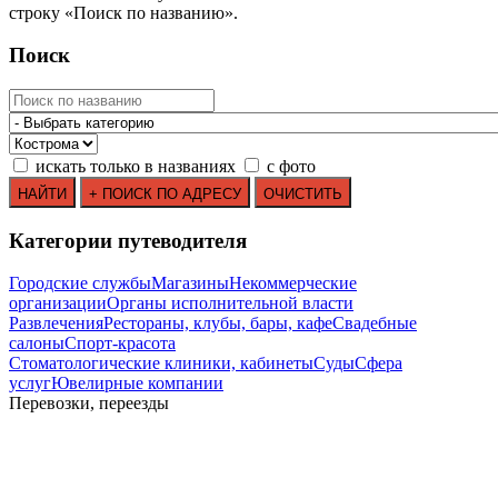
строку
«
Поиск по названию
»
.
Поиск
искать только в названиях
с фото
Категории путеводителя
Городские службы
Магазины
Некоммерческие
организации
Органы исполнительной власти
Развлечения
Рестораны, клубы, бары, кафе
Свадебные
салоны
Спорт-красота
Стоматологические клиники, кабинеты
Суды
Сфера
услуг
Ювелирные компании
Перевозки, переезды