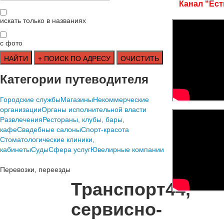
Канал "Ест
искать только в названиях
с фото
Категории путеводителя
Городские службы
Магазины
Некоммерческие
организации
Органы исполнительной власти
Развлечения
Рестораны, клубы, бары,
кафе
Свадебные салоны
Спорт-красота
Стоматологические клиники,
кабинеты
Суды
Сфера услуг
Ювелирные компании
Перевозки, переезды
Транспорт44,
сервисно-