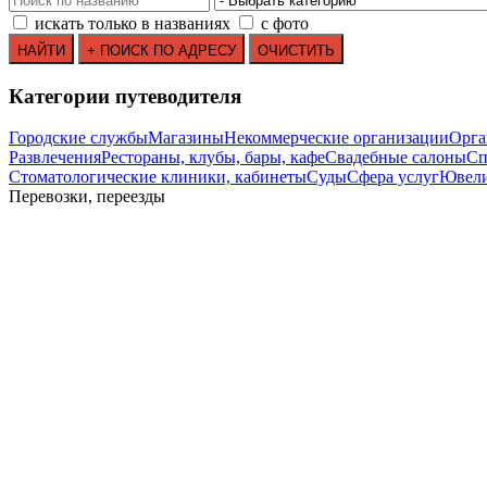
искать только в названиях
с фото
Категории путеводителя
Городские службы
Магазины
Некоммерческие организации
Орга
Развлечения
Рестораны, клубы, бары, кафе
Свадебные салоны
Сп
Стоматологические клиники, кабинеты
Суды
Сфера услуг
Ювели
Перевозки, переезды