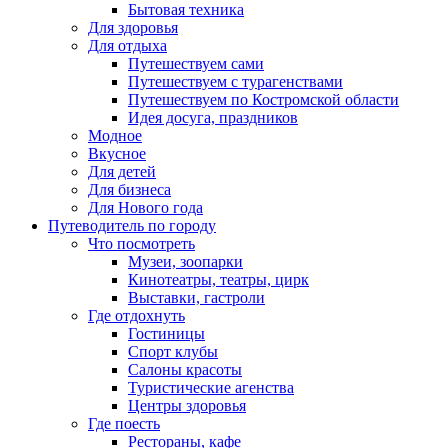
Бытовая техника
Для здоровья
Для отдыха
Путешествуем сами
Путешествуем с турагенствами
Путешествуем по Костромской области
Идея досуга, праздников
Модное
Вкусное
Для детей
Для бизнеса
Для Нового года
Путеводитель по городу
Что посмотреть
Музеи, зоопарки
Кинотеатры, театры, цирк
Выставки, гастроли
Где отдохнуть
Гостиницы
Спорт клубы
Салоны красоты
Туристические агенства
Центры здоровья
Где поесть
Рестораны, кафе