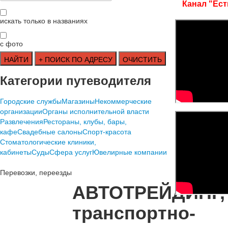
Канал "Ест
искать только в названиях
с фото
Категории путеводителя
Городские службы
Магазины
Некоммерческие
организации
Органы исполнительной власти
Развлечения
Рестораны, клубы, бары,
кафе
Свадебные салоны
Спорт-красота
Стоматологические клиники,
кабинеты
Суды
Сфера услуг
Ювелирные компании
Перевозки, переезды
АВТОТРЕЙДИНГ,
транспортно-