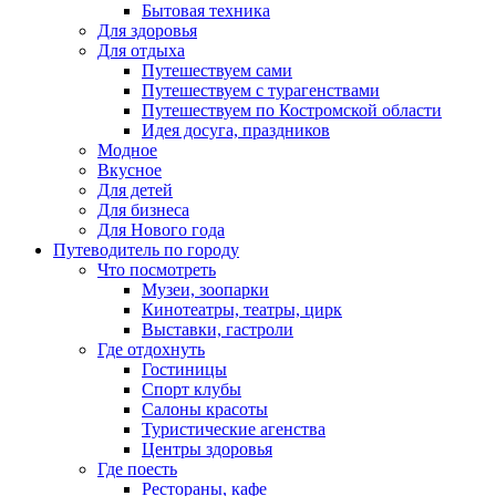
Бытовая техника
Для здоровья
Для отдыха
Путешествуем сами
Путешествуем с турагенствами
Путешествуем по Костромской области
Идея досуга, праздников
Модное
Вкусное
Для детей
Для бизнеса
Для Нового года
Путеводитель по городу
Что посмотреть
Музеи, зоопарки
Кинотеатры, театры, цирк
Выставки, гастроли
Где отдохнуть
Гостиницы
Спорт клубы
Салоны красоты
Туристические агенства
Центры здоровья
Где поесть
Рестораны, кафе