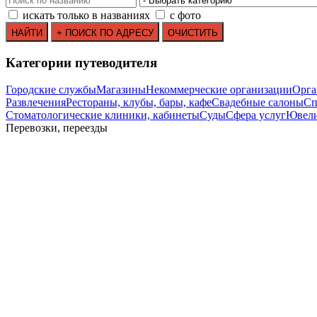
искать только в названиях
с фото
Категории путеводителя
Городские службы
Магазины
Некоммерческие организации
Орга
Развлечения
Рестораны, клубы, бары, кафе
Свадебные салоны
Сп
Стоматологические клиники, кабинеты
Суды
Сфера услуг
Ювели
Перевозки, переезды