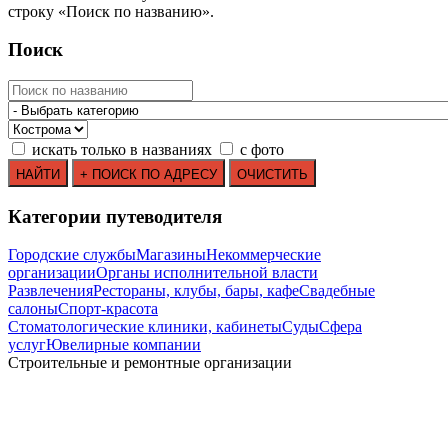
строку
«
Поиск по названию
»
.
Поиск
искать только в названиях
с фото
Категории путеводителя
Городские службы
Магазины
Некоммерческие
организации
Органы исполнительной власти
Развлечения
Рестораны, клубы, бары, кафе
Свадебные
салоны
Спорт-красота
Стоматологические клиники, кабинеты
Суды
Сфера
услуг
Ювелирные компании
Строительные и ремонтные организации