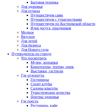
Бытовая техника
Для здоровья
Для отдыха
Путешествуем сами
Путешествуем с турагенствами
Путешествуем по Костромской области
Идея досуга, праздников
Модное
Вкусное
Для детей
Для бизнеса
Для Нового года
Путеводитель по городу
Что посмотреть
Музеи, зоопарки
Кинотеатры, театры, цирк
Выставки, гастроли
Где отдохнуть
Гостиницы
Спорт клубы
Салоны красоты
Туристические агенства
Центры здоровья
Где поесть
Рестораны, кафе