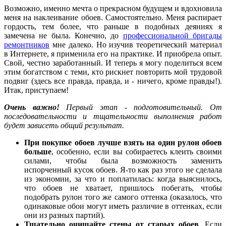
Возможно, именно мечта о прекрасном будущем и вдохновила
меня на наклеивание обоев. Самостоятельно. Меня распирает
гордость, тем более, что раньше в подобных деяниях я
замечена не была. Конечно, до
профессиональной бригады
ремонтников
мне далеко. Но изучив теоретический материал
в Интернете, я применила его на практике. И приобрела опыт.
Свой, честно заработанный. И теперь я могу поделиться всем
этим богатством с теми, кто рискнет повторить мой трудовой
подвиг (здесь все правда, правда, и - ничего, кроме правды!).
Итак, приступаем!
Очень важно!
Первый этап - подготовительный. От
последовательности и тщательности выполнения работ
будет зависеть общий результат.
При покупке обоев лучше взять на один рулон обоев
больше
, особенно, если вы собираетесь клеить своими
силами, чтобы была возможность заменить
испорченный кусок обоев. Я-то как раз этого не сделала
из экономии, за что и поплатилась: когда выяснилось,
что обоев не хватает, пришлось побегать, чтобы
подобрать рулон того же самого оттенка (оказалось, что
одинаковые обои могут иметь различие в оттенках, если
они из разных партий).
Тщательно очищайте стены от старых обоев
. Если