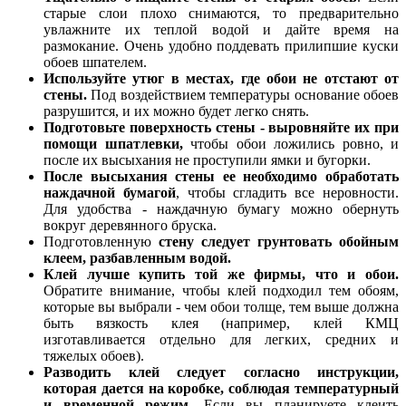
старые слои плохо снимаются, то предварительно
увлажните их теплой водой и дайте время на
размокание. Очень удобно поддевать прилипшие куски
обоев шпателем.
Используйте утюг в местах, где обои не отстают от
стены.
Под воздействием температуры основание обоев
разрушится, и их можно будет легко снять.
Подготовьте поверхность стены - выровняйте их при
помощи шпатлевки,
чтобы обои ложились ровно, и
после их высыхания не проступили ямки и бугорки.
После высыхания стены ее необходимо обработать
наждачной бумагой
, чтобы сгладить все неровности.
Для удобства - наждачную бумагу можно обернуть
вокруг деревянного бруска.
Подготовленную
стену следует грунтовать обойным
клеем, разбавленным водой.
Клей лучше купить той же фирмы, что и обои.
Обратите внимание, чтобы клей подходил тем обоям,
которые вы выбрали - чем обои толще, тем выше должна
быть вязкость клея (например, клей КМЦ
изготавливается отдельно для легких, средних и
тяжелых обоев).
Разводить клей следует согласно инструкции,
которая дается на коробке, соблюдая температурный
и временной режим.
Если вы планируете клеить