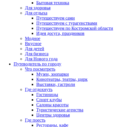
Бытовая техника
Для здоровья
Для отдыха
Путешествуем сами
Путешествуем с турагенствами
Путешествуем по Костромской области
Идея досуга, праздников
Модное
Вкусное
Для детей
Для бизнеса
Для Нового года
Путеводитель по городу
Что посмотреть
Музеи, зоопарки
Кинотеатры, театры, цирк
Выставки, гастроли
Где отдохнуть
Гостиницы
Спорт клубы
Салоны красоты
Туристические агенства
Центры здоровья
Где поесть
Рестораны, кафе