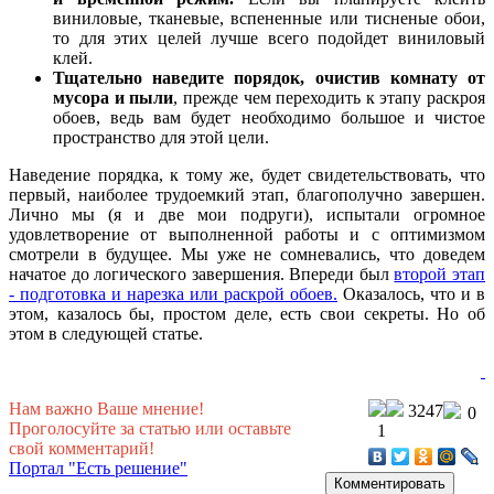
виниловые, тканевые, вспененные или тисненые обои,
то для этих целей лучше всего подойдет виниловый
клей.
Тщательно наведите порядок, очистив комнату от
мусора и пыли
, прежде чем переходить к этапу раскроя
обоев, ведь вам будет необходимо большое и чистое
пространство для этой цели.
Наведение порядка, к тому же, будет свидетельствовать, что
первый, наиболее трудоемкий этап, благополучно завершен.
Лично мы (я и две мои подруги), испытали огромное
удовлетворение от выполненной работы и с оптимизмом
смотрели в будущее. Мы уже не сомневались, что доведем
начатое до логического завершения. Впереди был
второй этап
- подготовка и нарезка или раскрой обоев.
Оказалось, что и в
этом, казалось бы, простом деле, есть свои секреты. Но об
этом в следующей статье.
Нам важно Ваше мнение!
3247
0
Проголосуйте за статью или оставьте
1
свой комментарий!
Портал "Есть решение"