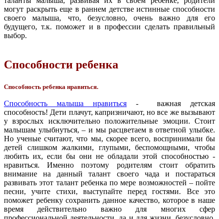
таланты малыша, развивая их в своем ребенке, родители
могут раскрыть еще в раннем детстве истинные способности
своего малыша, что, безусловно, очень важно для его
будущего, т.к. поможет и в профессии сделать правильный
выбор.
Способности ребенка
Способность ребенка нравиться.
Способность малыша нравиться
- важная детская
способность! Дети плачут, капризничают, но все же вызывают
у взрослых исключительно положительные эмоции. Стоит
малышам улыбнуться, – и мы расцветаем в ответной улыбке.
Но ученые считают, что мы, скорее всего, воспринимали бы
детей слишком жалкими, глупыми, беспомощными, чтобы
любить их, если бы они не обладали этой способностью -
нравиться. Именно поэтому родителям стоит обратить
внимание на данный талант своего чада и постараться
развивать этот талант ребенка по мере возможностей – пойте
песни, учите стихи, выступайте перед гостями. Все это
поможет ребенку сохранить данное качество, которое в наше
время действительно важно для многих сфер
профессиональной деятельности, да и для жизни, безусловно,