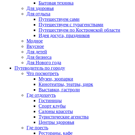
Бытовая техника
Для здоровья
Для отдыха
Путешествуем сами
Путешествуем с турагенствами
Путешествуем по Костромской области
Идея досуга, праздников
Модное
Вкусное
Для детей
Для бизнеса
Для Нового года
Путеводитель по городу
Что посмотреть
Музеи, зоопарки
Кинотеатры, театры, цирк
Выставки, гастроли
Где отдохнуть
Гостиницы
Спорт клубы
Салоны красоты
Туристические агенства
Центры здоровья
Где поесть
Рестораны, кафе