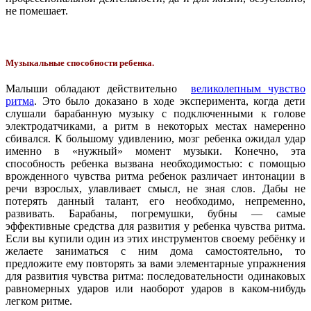
не помешает.
Музыкальные способности ребенка.
Малыши обладают действительно
великолепным чувство
ритма
. Это было доказано в ходе эксперимента, когда дети
слушали барабанную музыку с подключенными к голове
электродатчиками, а ритм в некоторых местах намеренно
сбивался. К большому удивлению, мозг ребенка ожидал удар
именно в «нужный» момент музыки. Конечно, эта
способность ребенка вызвана необходимостью: с помощью
врожденного чувства ритма ребенок различает интонации в
речи взрослых, улавливает смысл, не зная слов. Дабы не
потерять данный талант, его необходимо, непременно,
развивать. Барабаны, погремушки, бубны — самые
эффективные средства для развития у ребенка чувства ритма.
Если вы купили один из этих инструментов своему ребёнку и
желаете заниматься с ним дома самостоятельно, то
предложите ему повторять за вами элементарные упражнения
для развития чувства ритма: последовательности одинаковых
равномерных ударов или наоборот ударов в каком-нибудь
легком ритме.