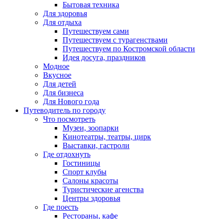
Бытовая техника
Для здоровья
Для отдыха
Путешествуем сами
Путешествуем с турагенствами
Путешествуем по Костромской области
Идея досуга, праздников
Модное
Вкусное
Для детей
Для бизнеса
Для Нового года
Путеводитель по городу
Что посмотреть
Музеи, зоопарки
Кинотеатры, театры, цирк
Выставки, гастроли
Где отдохнуть
Гостиницы
Спорт клубы
Салоны красоты
Туристические агенства
Центры здоровья
Где поесть
Рестораны, кафе