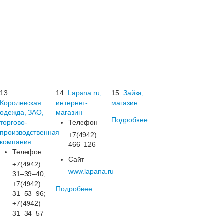
13.
14.
Lapana.ru,
15.
Зайка,
Королевская
интернет-
магазин
одежда, ЗАО,
магазин
Подробнее...
торгово-
Телефон
производственная
+7(4942)
компания
466‒126
Телефон
Сайт
+7(4942)
www.lapana.ru
31‒39‒40;
+7(4942)
Подробнее...
31‒53‒96;
+7(4942)
31‒34‒57