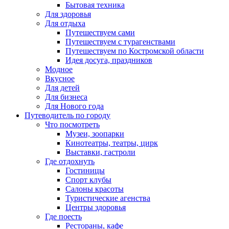
Бытовая техника
Для здоровья
Для отдыха
Путешествуем сами
Путешествуем с турагенствами
Путешествуем по Костромской области
Идея досуга, праздников
Модное
Вкусное
Для детей
Для бизнеса
Для Нового года
Путеводитель по городу
Что посмотреть
Музеи, зоопарки
Кинотеатры, театры, цирк
Выставки, гастроли
Где отдохнуть
Гостиницы
Спорт клубы
Салоны красоты
Туристические агенства
Центры здоровья
Где поесть
Рестораны, кафе