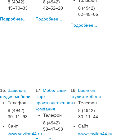
Телефон
8 (4942)
8 (4942)
45‒70‒33
42‒52‒20
8 (4942)
62‒45‒06
Подробнее...
Подробнее...
Подробнее...
16.
Вавилон,
17.
Мебельный
18.
Вавилон,
студия мебели
Парк,
студия мебели
Телефон
производственная
Телефон
компания
8 (4942)
8 (4942)
Телефон
30‒11‒93
30‒11‒44
8 (4942)
Сайт
Сайт
50‒47‒98
www.vavilon44.ru
www.vavilon44.ru