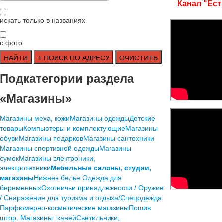
Канал "Ест
искать только в названиях
с фото
Подкатегории раздела
«Магазины»
Mагазины меха, кожи
Mагазины одежды
Детские
товары
Компьютеры и комплектующие
Магазины
обуви
Магазины подарков
Магазины сантехники
Магазины спортивной одежды
Магазины
сумок
Магазины электроники,
электротехники
Мебельные салоны, студии,
магазины
Нижнее белье
Одежда для
беременных
Охотничьи принадлежности / Оружие
/ Снаряжение для туризма и отдыха/Спецодежда
Парфюмерно-косметические магазины
Пошив
штор. Магазины тканей
Светильники,