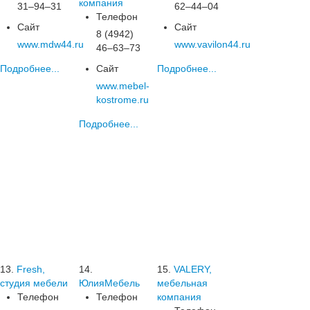
компания
31‒94‒31
62‒44‒04
Телефон
Сайт
Сайт
8 (4942)
www.mdw44.ru
www.vavilon44.ru
46‒63‒73
Подробнее...
Сайт
Подробнее...
www.mebel-
kostrome.ru
Подробнее...
13.
Fresh,
14.
15.
VALERY,
студия мебели
ЮлияМебель
мебельная
Телефон
Телефон
компания