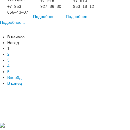
+7‒915‒
+7‒910‒
+7‒953‒
927‒86‒80
953‒18‒12
656‒43‒07
Подробнее...
Подробнее...
Подробнее...
В начало
Назад
1
2
3
4
5
Вперёд
В конец