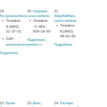
19.
20.
Сюрприз,
21.
Костромамебель
салон мебели
АбраKidАбра,
Телефон
Телефон
салон мебели
Телефон
8 (4942)
+7‒953‒
31‒37‒31
659‒19‒50
8 (4942)
48‒01‒56
Сайт
Подробнее...
www.kostromamebel.ru
Подробнее...
Подробнее...
22.
Кухни
23.
Веос,
24.
Паттерн,