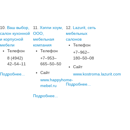
10.
Ваш выбор,
11.
Хэппи хоум,
12.
Lazurit, сеть
салон кухонной
ООО,
мебельных
и корпусной
мебельная
салонов
мебели
компания
Телефон
Телефон
Телефон
+7‒962‒
8 (4942)
+7‒953‒
180‒50‒08
42‒54‒11
665‒50‒50
Сайт
Сайт
Подробнее...
www.kostroma.lazurit.com
www.happyhome-
Подробнее...
mebel.ru
Подробнее...