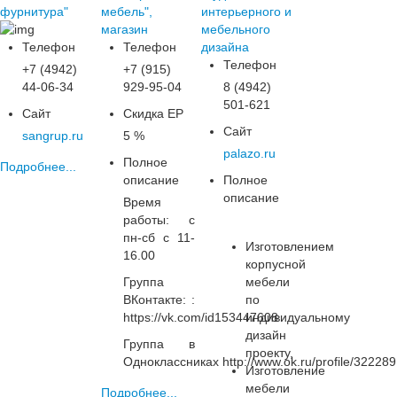
фурнитура"
мебель",
интерьерного и
магазин
мебельного
Телефон
Телефон
дизайна
Телефон
+7 (4942)
+7 (915)
44-06-34
929-95-04
8 (4942)
501-621
Сайт
Скидка ЕР
Сайт
sangrup.ru
5 %
palazo.ru
Полное
Подробнее...
описание
Полное
описание
Время
работы: с
пн-сб с 11-
Изготовлением
16.00
корпусной
Группа
мебели
ВКонтакте: :
по
https://vk.com/id153447608
индивидуальному
дизайн
Группа в
проекту,
Одноклассниках http://www.ok.ru/profile/32228
Изготовление
мебели
Подробнее...