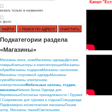
Канал "Ест
искать только в названиях
с фото
Подкатегории раздела
«Магазины»
Mагазины меха, кожи
Mагазины одежды
Детские
товары
Компьютеры и комплектующие
Магазины
обуви
Магазины подарков
Магазины сантехники
Магазины спортивной одежды
Магазины
сумок
Магазины электроники,
электротехники
Мебельные салоны, студии,
магазины
Нижнее белье
Одежда для
беременных
Охотничьи принадлежности / Оружие
/ Снаряжение для туризма и отдыха/Спецодежда
Парфюмерно-косметические магазины
Пошив
штор. Магазины тканей
Светильники,