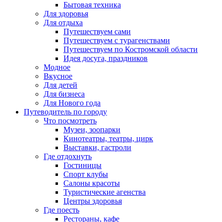
Бытовая техника
Для здоровья
Для отдыха
Путешествуем сами
Путешествуем с турагенствами
Путешествуем по Костромской области
Идея досуга, праздников
Модное
Вкусное
Для детей
Для бизнеса
Для Нового года
Путеводитель по городу
Что посмотреть
Музеи, зоопарки
Кинотеатры, театры, цирк
Выставки, гастроли
Где отдохнуть
Гостиницы
Спорт клубы
Салоны красоты
Туристические агенства
Центры здоровья
Где поесть
Рестораны, кафе