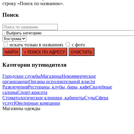
строку
«
Поиск по названию
»
.
Поиск
искать только в названиях
с фото
Категории путеводителя
Городские службы
Магазины
Некоммерческие
организации
Органы исполнительной власти
Развлечения
Рестораны, клубы, бары, кафе
Свадебные
салоны
Спорт-красота
Стоматологические клиники, кабинеты
Суды
Сфера
услуг
Ювелирные компании
Mагазины одежды