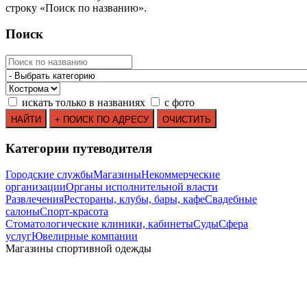
строку
«
Поиск по названию
»
.
Поиск
искать только в названиях
с фото
Категории путеводителя
Городские службы
Магазины
Некоммерческие
организации
Органы исполнительной власти
Развлечения
Рестораны, клубы, бары, кафе
Свадебные
салоны
Спорт-красота
Стоматологические клиники, кабинеты
Суды
Сфера
услуг
Ювелирные компании
Магазины спортивной одежды