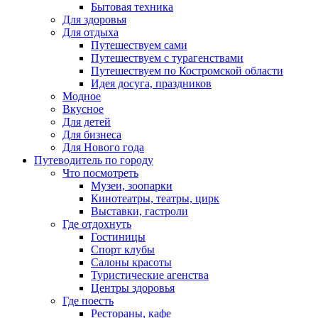
Бытовая техника
Для здоровья
Для отдыха
Путешествуем сами
Путешествуем с турагенствами
Путешествуем по Костромской области
Идея досуга, праздников
Модное
Вкусное
Для детей
Для бизнеса
Для Нового года
Путеводитель по городу
Что посмотреть
Музеи, зоопарки
Кинотеатры, театры, цирк
Выставки, гастроли
Где отдохнуть
Гостиницы
Спорт клубы
Салоны красоты
Туристические агенства
Центры здоровья
Где поесть
Рестораны, кафе