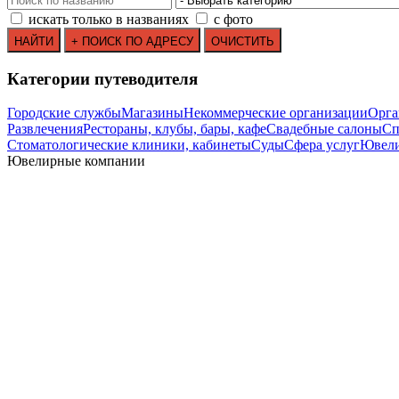
искать только в названиях
с фото
Категории путеводителя
Городские службы
Магазины
Некоммерческие организации
Орга
Развлечения
Рестораны, клубы, бары, кафе
Свадебные салоны
Сп
Стоматологические клиники, кабинеты
Суды
Сфера услуг
Ювели
Ювелирные компании