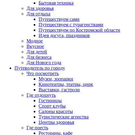
Бытовая техника
Для здоровья
Для отдыха
Путешествуем сами
Путешествуем с турагенствами
Путешествуем по Костромской области
Идея досуга, праздников
Модное
Вкусное
Для детей
Для бизнеса
Для Нового года
Путеводитель по городу
Что посмотреть
Музеи, зоопарки
Кинотеатры, театры, цирк
Выставки, гастроли
Где отдохнуть
Гостиницы
Спорт клубы
Салоны красоты
Туристические агенства
Центры здоровья
Где поесть
Рестораны, кафе