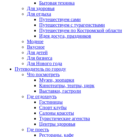
Бытовая техника
Для здоровья
Для отдыха
Путешествуем сами
Путешествуем с турагенствами
Путешествуем по Костромской области
Идея досуга, праздников
Модное
Вкусное
Для детей
Для бизнеса
Для Нового года
Путеводитель по городу
Что посмотреть
Музеи, зоопарки
Кинотеатры, театры, цирк
Выставки, гастроли
Где отдохнуть
Гостиницы
Спорт клубы
Салоны красоты
Туристические агенства
Центры здоровья
Где поесть
Рестораны, кафе