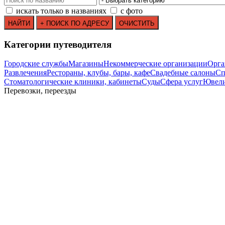
искать только в названиях
с фото
Категории путеводителя
Городские службы
Магазины
Некоммерческие организации
Орга
Развлечения
Рестораны, клубы, бары, кафе
Свадебные салоны
Сп
Стоматологические клиники, кабинеты
Суды
Сфера услуг
Ювели
Перевозки, переезды